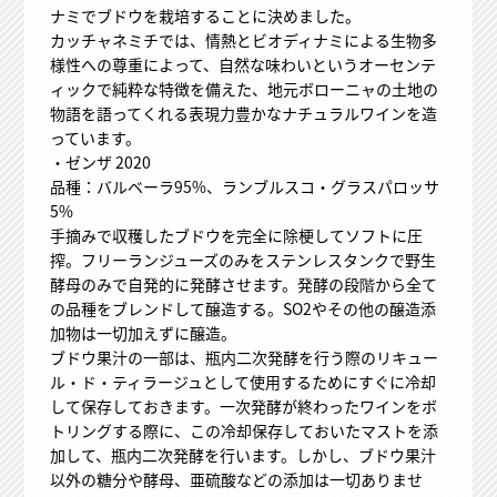
ナミでブドウを栽培することに決めました。
カッチャネミチでは、情熱とビオディナミによる生物多
様性への尊重によって、自然な味わいというオーセンテ
ィックで純粋な特徴を備えた、地元ボローニャの土地の
物語を語ってくれる表現力豊かなナチュラルワインを造
っています。
・ゼンザ 2020
品種：バルベーラ95%、ランブルスコ・グラスパロッサ
5%
手摘みで収穫したブドウを完全に除梗してソフトに圧
搾。フリーランジューズのみをステンレスタンクで野生
酵母のみで自発的に発酵させます。発酵の段階から全て
の品種をブレンドして醸造する。SO2やその他の醸造添
加物は一切加えずに醸造。
ブドウ果汁の一部は、瓶内二次発酵を行う際のリキュー
ル・ド・ティラージュとして使用するためにすぐに冷却
して保存しておきます。一次発酵が終わったワインをボ
トリングする際に、この冷却保存しておいたマストを添
加して、瓶内二次発酵を行います。しかし、ブドウ果汁
以外の糖分や酵母、亜硫酸などの添加は一切ありませ