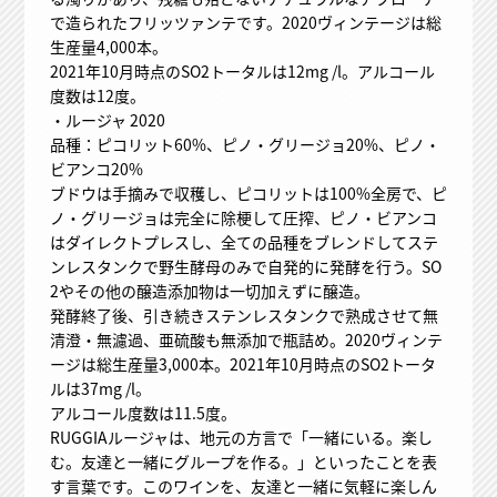
で造られたフリッツァンテです。2020ヴィンテージは総
生産量4,000本。
2021年10月時点のSO2トータルは12mg /l。アルコール
度数は12度。
・ルージャ 2020
品種：ピコリット60%、ピノ・グリージョ20%、ピノ・
ビアンコ20%
ブドウは手摘みで収穫し、ピコリットは100%全房で、ピ
ノ・グリージョは完全に除梗して圧搾、ピノ・ビアンコ
はダイレクトプレスし、全ての品種をブレンドしてステ
ンレスタンクで野生酵母のみで自発的に発酵を行う。SO
2やその他の醸造添加物は一切加えずに醸造。
発酵終了後、引き続きステンレスタンクで熟成させて無
清澄・無濾過、亜硫酸も無添加で瓶詰め。2020ヴィンテ
ージは総生産量3,000本。2021年10月時点のSO2トータ
ルは37mg /l。
アルコール度数は11.5度。
RUGGIAルージャは、地元の方言で「一緒にいる。楽し
む。友達と一緒にグループを作る。」といったことを表
す言葉です。このワインを、友達と一緒に気軽に楽しん