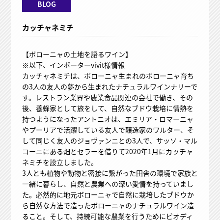
BLOG
カッチャネミチ
【ボローニャの土地を語るワイン】
※以下、インポーターvivit様情報
カッチャネミチは、ボローニャ生まれのボローニャ育ち
の3人の友人の夢から生まれたナチュラルワインナリーで
す。レストラン業界や農業食品関連の会社で働き、その
後、養蜂家として旅をして、自然なブドウ栽培に情熱を
持つようになったアントニオは、エミリア・ロマーニャ
やプーリアで活躍している友人で醸造家のワルター、そ
して同じく友人のジョヴァンニとの3人で、サッソ・マル
コーニにある畑とセラーを借りて2020年1月にカッチャ
ネミチを設立しました。
3人とも植物や動物と密接に繋がった田舎の環境で家族と
一緒に暮らし、自然と農業への深い愛情を持っていまし
た。必然的に地元ボローニャで自然に栽培したブドウか
ら自然な方法で造ったボローニャのナチュラルワイン造
ること。そして、持続可能な農業を行うためにビオディ