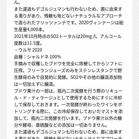
ん。
また濾過もデゴルジュマンも行わないため、澱に由来す
る濁りがあり、残糖も殆どないナチュラルなアプローチ
で造られたフリッツァンテです。2020ヴィンテージは総
生産量4,000本。
2021年10月時点のSO2トータルは20mg /l。アルコール
度数は11.5度。
・ウルサ 2020
品種：シャルドネ 100%
手摘みで収穫したブドウを完全に除梗してからソフトに
圧搾。フリーランジューズのみをステンレスタンクで野
生酵母のみで自発的に発酵。SO2やその他の醸造添加物
は一切加えずに醸造。
ブドウ果汁の一部は、瓶内二次発酵を行う際のリキュー
ル・ド・ティラージュとして使用するためにすぐに冷却
して保存しておきます。一次発酵が終わったワインをボ
トリングする際に、この冷却保存しておいたマストを添
加して、瓶内二次発酵を行います。ブドウ果汁以外の糖
分や酵母、亜硫酸などの添加は一切ありません。
また濾過もデゴルジュマンも行わないため、澱に由来す
る濁りがあり、残糖も殆どないナチュラルなアプローチ