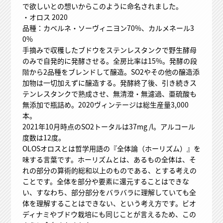
で欲しいとの想いからこのように命名されました。
・オロス 2020
品種：カベルネ・ソーヴィニヨン70%、カルメネール3
0%
手摘みで収穫したブドウをステンレスタンクで野生酵母
のみで自発的に発酵させる。全房比率は15%。発酵の段
階から2品種をブレンドして醸造。SO2やその他の醸造添
加物は一切加えずに醸造する。発酵終了後、引き続きス
テンレスタンクで熟成させ、無清澄・無濾過、亜硫酸も
無添加で瓶詰め。2020ヴィンテージは総生産量3,000
本。
2021年10月時点のSO2トータルは37mg /l。アルコール
度数は12度。
OLOSオロスとは哲学用語の『全体論（ホーリズム）』を
味する言葉です。ホーリズムとは、あるもの全体は、そ
れの部分の算術的総和以上のものである、とする考えの
ことです。全体を部分や要素に還元することはできな
い、すなわち、部分部分をバラバラに理解していても全
体を理解することはできない、という考え方です。ビオ
ディナミやブドウ栽培にも同じことが言えるため、この