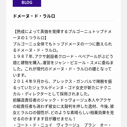
BLOG
ドメーヌ・ド・ラルロ
【熟成によって真価を発揮するブルゴーニュトップドメ
ーヌの１つラルロ】
ブルゴーニュ全体でもトップドメーヌの一つに数えられ
るドメーヌ・ド・ラルロ。
１９８７年､アクサ創設者クロード・ベベアールがぶどう
畑と建物を購入､運営をジャン・ピエール・スメに委ねま
した。これが現代のドメーヌ・ド・ラルロの礎となって
います。
２０１４年９月から、アレックス・ガンバルで辣腕を振
るっていたジェラルディンヌ・ゴド女史が新たにテクニ
カル・ディレクターとして採用されました。
前醸造責任者のジャック・ドゥヴォージュ本人やアクサ
の総責任者も迷わず彼女に太鼓判を押した逸材、今後､彼
女とラルロの個性が､どのような素晴らしい相乗効果を見
せるのかますます目が離せません！
・コート・ド・ニュイ ヴィラージュ ブラン オー・