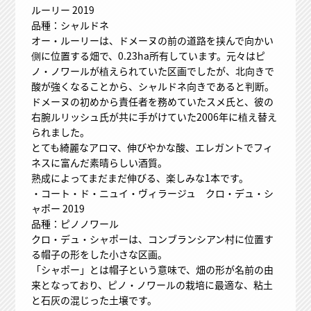
ルーリー 2019
品種：シャルドネ
オー・ルーリーは、ドメーヌの前の道路を挟んで向かい
側に位置する畑で、0.23ha所有しています。元々はピ
ノ・ノワールが植えられていた区画でしたが、北向きで
酸が強くなることから、シャルドネ向きであると判断。
ドメーヌの初めから責任者を務めていたスメ氏と、彼の
右腕ルリッシュ氏が共に手がけていた2006年に植え替え
られました。
とても綺麗なアロマ、伸びやかな酸、エレガントでフィ
ネスに富んだ素晴らしい酒質。
熟成によってまだまだ伸びる、楽しみな1本です。
・コート・ド・ニュイ・ヴィラージュ クロ・デュ・シ
ャポー 2019
品種：ピノノワール
クロ・デュ・シャポーは、コンブランシアン村に位置す
る帽子の形をした小さな区画。
「シャポー」とは帽子という意味で、畑の形が名前の由
来となっており、ピノ・ノワールの栽培に最適な、粘土
と石灰の混じった土壌です。